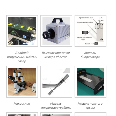
Двойной
Высокоскоростная
Модель
импульсный Nd:YAG
камера Photron
биореактора
лазер
Микроскоп
Модель
Модель прямого
микрогидротурбины
крыла